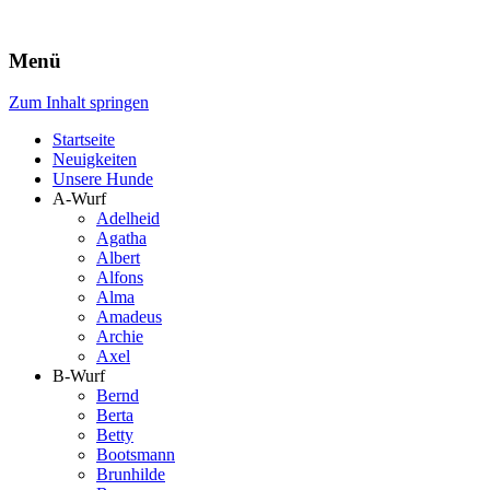
Menü
Zum Inhalt springen
Startseite
Neuigkeiten
Unsere Hunde
A-Wurf
Adelheid
Agatha
Albert
Alfons
Alma
Amadeus
Archie
Axel
B-Wurf
Bernd
Berta
Betty
Bootsmann
Brunhilde