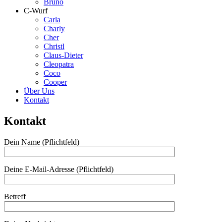
Bruno
C-Wurf
Carla
Charly
Cher
Christl
Claus-Dieter
Cleopatra
Coco
Cooper
Über Uns
Kontakt
Kontakt
Landseer aus dem Peiner
Dein Name (Pflichtfeld)
Eulenwald
Deine E-Mail-Adresse (Pflichtfeld)
Betreff